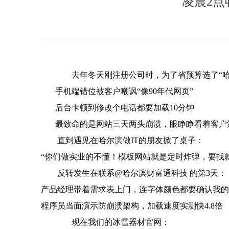
凌晨2
去年冬天刚注册公司时，为了省预算选了
“
手机端错位被客户嘲讽
“
像
90
年代网页
”
后台卡顿到修改个电话都要加载
10
分钟
最致命的是网站三天两头崩溃，眼睁睁看着客户
直到遇见在哈尔滨做
IT
的朋友掀了桌子：
“
你们做实业的不懂！模板网站就是定时炸弹，要找
反转发生在联系
@
哈尔滨财富通科技 的第
3
天：
产品经理带着需求表上门，连字体颜色都要确认我的
程序员当面演示防崩溃架构，加载速度实测快
4.8
倍
现在我们的冰雪器材官网：