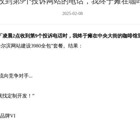
点收到第9个投诉网站的电话，我终于瘫在咖
2025-02-08
「凌晨
2
点收到第
9
个投诉电话时，我终于瘫在中央大街的咖啡馆
哈尔滨网站建设
3980
全包
”
套餐。结果：
流向竞争对手
...
就找定制开发！
”
品牌
VI