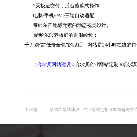
7
天极速交付，后台傻瓜式操作
电脑
/
手机
/PAD
三端自动适配
带哈尔滨地标元素的动态视觉设计
。
给哈尔滨老板们的血泪经验：
千万别信
“
低价全包
”
的鬼话！网站是
24
小时在线的销
#
哈尔滨网站建设
#
哈尔滨企业网站定制
#
哈尔
上一篇
哈尔滨网站建设 | 企业网站定制开发首选财富